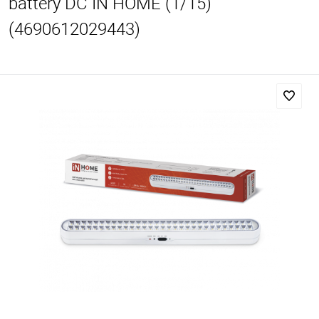
battery DC IN HOME (1/15)
(4690612029443)