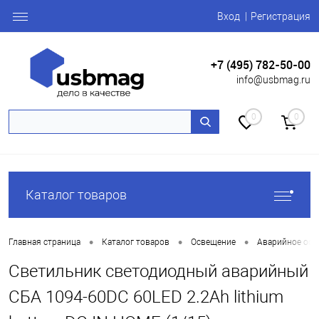
Вход
Регистрация
+7 (495) 782-50-00
info@usbmag.ru
0
0
Каталог товаров
•
•
•
Главная страница
Каталог товаров
Освещение
Аварийное осв
Светильник светодиодный аварийный
СБА 1094-60DC 60LED 2.2Ah lithium