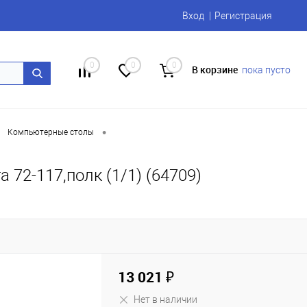
Вход
Регистрация
0
0
0
В корзине
пока пусто
•
Компьютерные столы
 72-117,полк (1/1) (64709)
13 021 ₽
Нет в наличии