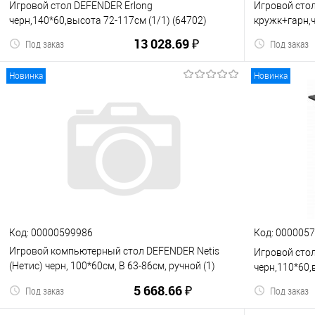
Игровой стол DEFENDER Erlong
Игровой сто
черн,140*60,высота 72-117см (1/1) (64702)
кружк+гарн,
13 028.69 ₽
Под заказ
Под заказ
Новинка
Новинка
В корзину
К сравнению
В избранное
К сравнен
Код: 00000599986
Код: 000005
Игровой компьютерный стол DEFENDER Netis
Игровой стол
(Нетис) черн, 100*60см, В 63-86см, ручной (1)
черн,110*60,
(64799)
5 668.66 ₽
Под заказ
Под заказ