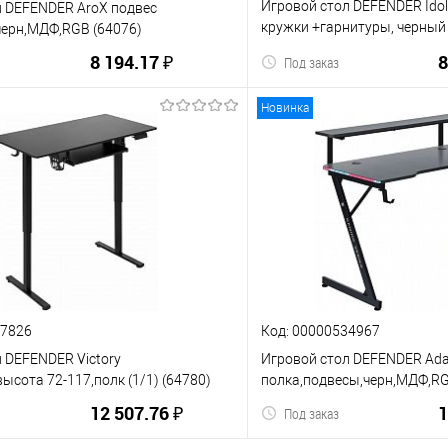
Игровой стол DEFENDER Idol
л DEFENDER AroX подвес
кружки +гарнитуры, черный
черн,МДФ,RGB (64076)
(64333)
8 194.17 ₽
8
Под заказ
Новинка
В корзину
В корз
ию
В избранное
К сравнению
77826
Код: 00000534967
 DEFENDER Victory
Игровой стол DEFENDER Ad
высота 72-117,полк (1/1) (64780)
полка,подвесы,черн,МДФ,RG
12 507.76 ₽
1
Под заказ