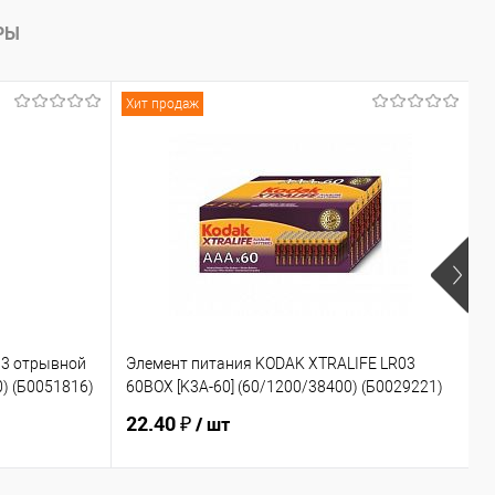
РЫ
Хит продаж
Э
03 отрывной
Элемент питания KODAK XTRALIFE LR03
(
0) (Б0051816)
60BOX [K3A-60] (60/1200/38400) (Б0029221)
(
22.40 ₽
1
/ шт