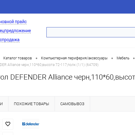
новной прайс
ецпредложение
спродажа
•
•
•
Каталог товаров
Компьютерная периферия/аксессуары
Мебель
R Alliance черн,110*60,высота 72-117,полк (1/1) (64709)
ол DEFENDER Alliance черн,110*60,высота
КИ
ПОХОЖИЕ ТОВАРЫ
САМОВЫВОЗ