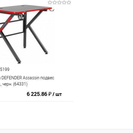
В корзину
В корз
ию
В избранное
К сравнению
45199
л DEFENDER Assassin подвес
 черн. (64331)
6 225.86 ₽
/ шт
В корзину