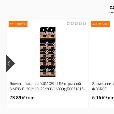
С
К сравнению
В избранное
К сравнен
Хит продаж
Хит продаж
Элемент питания DURACELL LR6 отрывной
Элемент пит
SIMPLY BL20 2*10 (20/200/16000) (Б0051815)
(KOCR03)
73.89 ₽
5.16 ₽
/ шт
/ шт