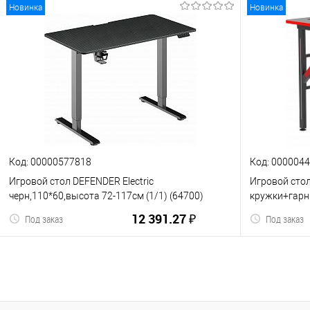
Новинка
Новинка
В корзину
К сравнению
В избранное
К сравнен
Код: 00000577818
Код: 000004
Игровой стол DEFENDER Electric
Игровой сто
черн,110*60,высота 72-117см (1/1) (64700)
кружки+гарн.,
12 391.27 ₽
Под заказ
Под заказ
В корзину