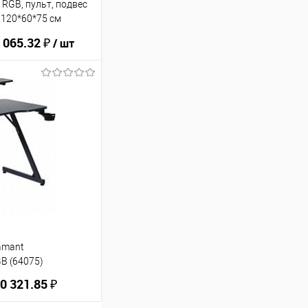
 RGB, пульт, подвес
 120*60*75 см
 065.32 ₽
/ шт
ину
В избранное
amant
B (64075)
0 321.85 ₽