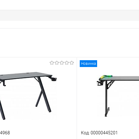
Новинка
34968
Код: 00000445201